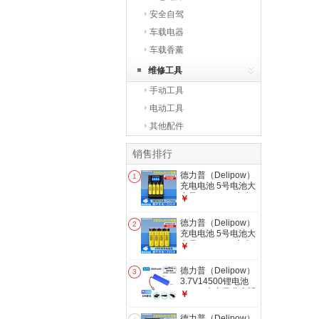
安全自驾
车载电器
车载香薰
维修工具
手动工具
电动工具
其他配件
销售排行
德力普（Delipow）
1
充电电池 5号电池大
容量3300mAh充电
￥
器套装7号可充电电
池适用KTV话筒麦克
德力普（Delipow）
2
风相机儿童玩具遥控
充电电池 5号电池大
器等 4槽液晶充电器
容量3300mAh充电
￥
+4节5号3300mAh
器套装7号可充电电
池适用KTV话筒麦克
德力普（Delipow）
3
风相机儿童玩具遥控
3.7V14500锂电池
器等 4节5号
18650大容量儿童遥
￥
3300mAh
控玩具车7.4V可定
制充电电池组
德力普（Delipow）