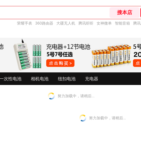
荣耀手表
360路由器
大疆无人机
腾讯听听
女神微单
智能音箱
腾讯
一次性电池
相机电池
纽扣电池
充电器
努力加载中，请稍后...
努力加载中，请稍后...