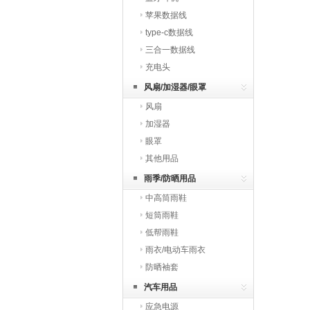
苹果数据线
type-c数据线
三合一数据线
充电头
风扇/加湿器/眼罩
风扇
加湿器
眼罩
其他用品
雨季/防晒用品
中高筒雨鞋
短筒雨鞋
低帮雨鞋
雨衣/电动车雨衣
防晒袖套
汽车用品
应急电源