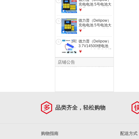
4
3.7V18650锂电池
充电电池 5号电池大
3000毫安-默认SM
容量3300mAh充电
￥
接头
器套装7号可充电电
池适用KTV话筒麦克
德力普（Delipow）
5
风相机儿童玩具遥控
充电电池 5号电池大
器等 4槽液晶充电器
容量3300mAh充电
￥
+8节5号3300mAh
器套装7号可充电电
池适用KTV话筒麦克
德力普（Delipow）
6
风相机儿童玩具遥控
新品彩虹款1充12电套装预热特价
3.7V14500锂电池
器等 4槽液晶充电器
18650大容量儿童遥
购39.9元，颜值系数爆表，让生
￥
+6节5号3300mAh
控玩具车7.4V可定
活充满色彩，连使用电池这件小
制充电电池组
店铺公告
事都变得热爱，生活本不该将就~
3.7V14500锂电池
800毫安-默认SM接
头
品类齐全，轻松购物
购物指南
配送方式