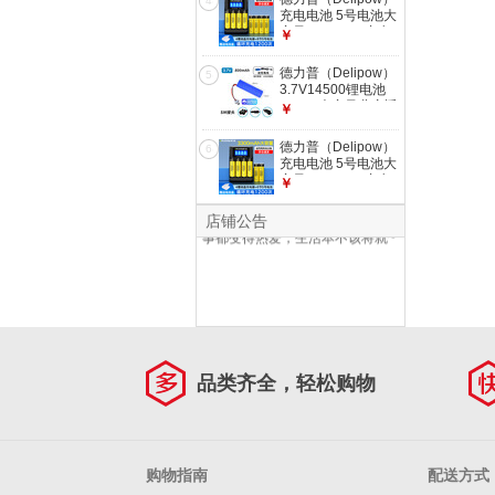
4
3.7V18650锂电池
充电电池 5号电池大
3000毫安-默认SM
容量3300mAh充电
￥
接头
器套装7号可充电电
池适用KTV话筒麦克
德力普（Delipow）
5
风相机儿童玩具遥控
3.7V14500锂电池
器等 4槽液晶充电器
18650大容量儿童遥
￥
+8节5号3300mAh
控玩具车7.4V可定
制充电电池组
德力普（Delipow）
6
3.7V14500锂电池
充电电池 5号电池大
新品彩虹款1充12电套装预热特价
800毫安-默认SM接
容量3300mAh充电
￥
头
购39.9元，颜值系数爆表，让生
器套装7号可充电电
活充满色彩，连使用电池这件小
池适用KTV话筒麦克
店铺公告
事都变得热爱，生活本不该将就~
风相机儿童玩具遥控
器等 4槽液晶充电器
+6节5号3300mAh
品类齐全，轻松购物
购物指南
配送方式