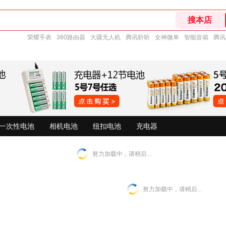
荣耀手表
360路由器
大疆无人机
腾讯听听
女神微单
智能音箱
腾讯
一次性电池
相机电池
纽扣电池
充电器
努力加载中，请稍后...
努力加载中，请稍后...