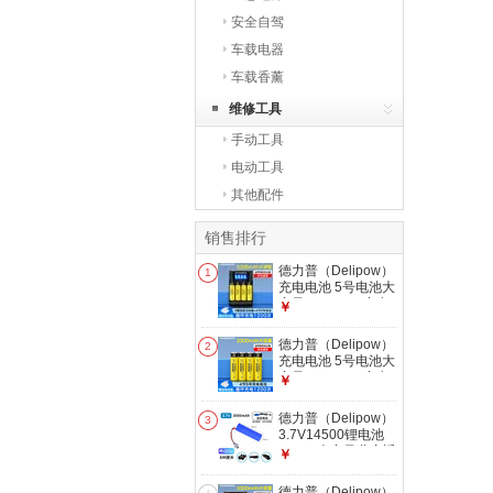
安全自驾
车载电器
车载香薰
维修工具
手动工具
电动工具
其他配件
销售排行
德力普（Delipow）
1
充电电池 5号电池大
容量3300mAh充电
￥
器套装7号可充电电
池适用KTV话筒麦克
德力普（Delipow）
2
风相机儿童玩具遥控
充电电池 5号电池大
器等 4槽液晶充电器
容量3300mAh充电
￥
+4节5号3300mAh
器套装7号可充电电
池适用KTV话筒麦克
德力普（Delipow）
3
风相机儿童玩具遥控
3.7V14500锂电池
器等 4节5号
18650大容量儿童遥
￥
3300mAh
控玩具车7.4V可定
制充电电池组
德力普（Delipow）