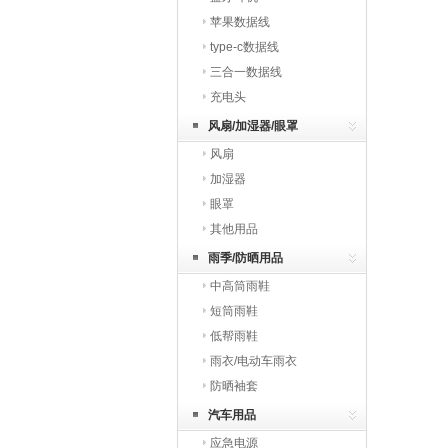
苹果数据线
type-c数据线
三合一数据线
充电头
风扇/加湿器/眼罩
风扇
加湿器
眼罩
其他用品
雨季/防晒用品
中高筒雨鞋
短筒雨鞋
低帮雨鞋
雨衣/电动车雨衣
防晒袖套
汽车用品
应急电源